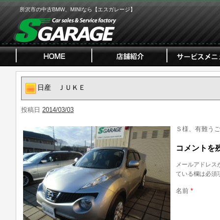
所沢市の中古BMW、MINIなら【エスガレージ】
日産 ＪＵＫＥ
投稿日
2014/03/03
Ｓ様、有難う
コメントを
メールアドレス
ている欄は必須
名前
*