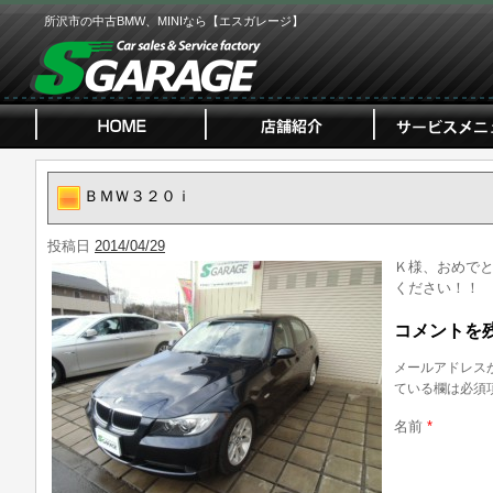
所沢市の中古BMW、MINIなら【エスガレージ】
ＢＭＷ３２０ｉ
投稿日
2014/04/29
Ｋ様、おめで
ください！！
コメントを
メールアドレス
ている欄は必須
名前
*