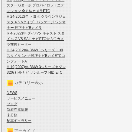
スター Gターボ プロパイロットエデ
ィション 全方位カメラETC
H.24(2012)年 トヨタ クラウンマジェ
スタ 4.6 Aタイプ Lパッケージ ワンオ
ナー 純正ナビBカメラ
R.4(2022)年 ダイハツ キャスト スタ
イル G VS SAIII ナビETC全方位カメ
ラ前席ヒーター
H.24(2012)年 BMW 1シリーズ 116i
スタイル 1オナ純正ナビBカメETCコ
ンフォートA
H.19(2007)年 BMW 3シリーズセダン
320i 社外ナビ サンルーフ HID ETC
カテゴリー表示
NEWS
サービスメニュー
ブログ
新着在庫情報
未分類
納車ギャラリー
アーカイブ