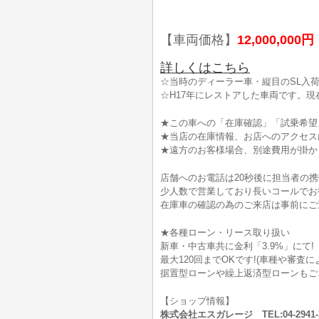
【車両価格】
12,000,000円
詳しくはこちら
☆当時のディーラー車・縦目のSL入荷
☆H17年にレストアした車両です。現
★この車への「在庫確認」「試乗希望
★当店の在庫情報、お店へのアクセス
★遠方のお客様場合、別途費用が掛か
店舗へのお電話は20秒後に担当者の
少人数で営業しており長いコールでお
在庫車の確認の為のご来店は事前にご
★各種ローン・リース取り扱い
新車・中古車共に金利「3.9%」にて!
最大120回までOKです!(車種や審査
据置型ローンや繰上返済型ローンもご
【ショップ情報】
株式会社エスガレージ TEL:04-294