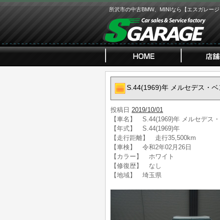
所沢市の中古BMW、MINIなら【エスガレー
S.44(1969)年 メルセデス・
投稿日
2019/10/01
【車名】 S.44(1969)年 メルセデス
【年式】 S.44(1969)年
【走行距離】 走行35,500km
【車検】 令和2年02月26日
【カラー】 ホワイト
【修復歴】 なし
【地域】 埼玉県