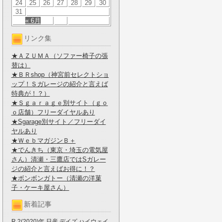
24
25
26
27
28
29
30
31
« 6月
リンク集
★ＡＺＵＭＡ（ソファー椅子の張
替は）
★ＢＲshop（神宮前セレクトショ
ップ！Ｓガレージの紹介と言えば
特典が！？）
★Ｓｇａｒａｇｅ別サイト（ｇｏ
ｏ店舗）フリーダイヤルあり
★Sgarage別サイト／フリーダイ
ヤルあり
★ＷｅｂマガジンＢ＋
★でんきち（東京・埼玉の電気屋
さん）清瀬・三鷹店ではSガレー
ジの紹介と言えばお得に！？
★ボンボンガトー（清瀬の洋菓
子・ケーキ屋さん）
新着記事
R.2(2020)年 日産 デイズ ハイウェイ