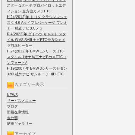
スター Gターボ プロパイロットエデ
ィション 全方位カメラETC
H.24(2012)年 トヨタ クラウンマジェ
スタ 4.6 Aタイプ Lパッケージ ワンオ
ナー 純正ナビBカメラ
R.4(2022)年 ダイハツ キャスト スタ
イル G VS SAIII ナビETC全方位カメ
ラ前席ヒーター
H.24(2012)年 BMW 1シリーズ 116i
スタイル 1オナ純正ナビBカメETCコ
ンフォートA
H.19(2007)年 BMW 3シリーズセダン
320i 社外ナビ サンルーフ HID ETC
カテゴリー表示
NEWS
サービスメニュー
ブログ
新着在庫情報
未分類
納車ギャラリー
アーカイブ