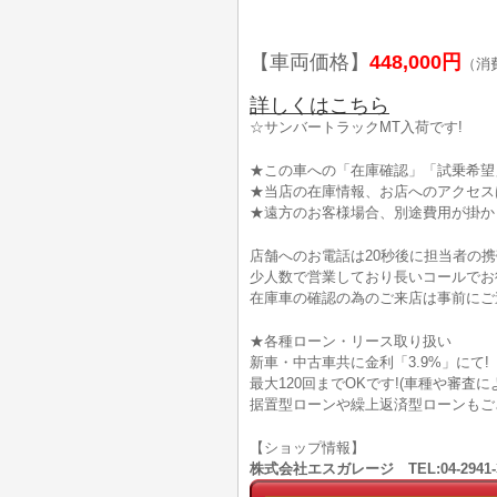
【車両価格】
448,000円
（消
詳しくはこちら
☆サンバートラックMT入荷です!
★この車への「在庫確認」「試乗希望
★当店の在庫情報、お店へのアクセス
★遠方のお客様場合、別途費用が掛か
店舗へのお電話は20秒後に担当者の
少人数で営業しており長いコールでお
在庫車の確認の為のご来店は事前にご
★各種ローン・リース取り扱い
新車・中古車共に金利「3.9%」にて!
最大120回までOKです!(車種や審査
据置型ローンや繰上返済型ローンもご
【ショップ情報】
株式会社エスガレージ TEL:04-294