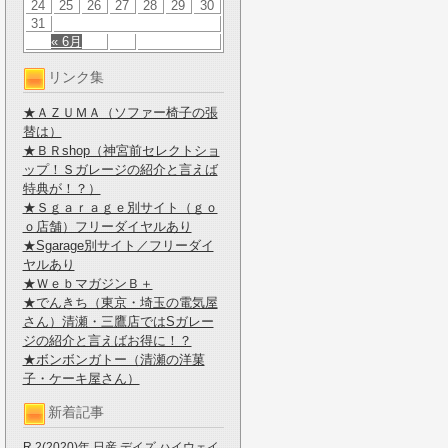
24
25
26
27
28
29
30
31
« 6月
リンク集
★ＡＺＵＭＡ（ソファー椅子の張
替は）
★ＢＲshop（神宮前セレクトショ
ップ！Ｓガレージの紹介と言えば
特典が！？）
★Ｓｇａｒａｇｅ別サイト（ｇｏ
ｏ店舗）フリーダイヤルあり
★Sgarage別サイト／フリーダイ
ヤルあり
★ＷｅｂマガジンＢ＋
★でんきち（東京・埼玉の電気屋
さん）清瀬・三鷹店ではSガレー
ジの紹介と言えばお得に！？
★ボンボンガトー（清瀬の洋菓
子・ケーキ屋さん）
新着記事
R.2(2020)年 日産 デイズ ハイウェイ