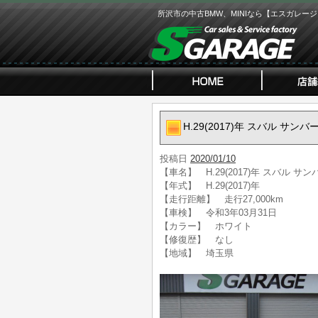
所沢市の中古BMW、MINIなら【エスガレー
H.29(2017)年 スバル サン
投稿日
2020/01/10
【車名】 H.29(2017)年 スバル サン
【年式】 H.29(2017)年
【走行距離】 走行27,000km
【車検】 令和3年03月31日
【カラー】 ホワイト
【修復歴】 なし
【地域】 埼玉県