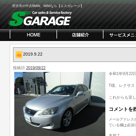
所沢市の中古BMW、MINIなら【エスガレージ】
2019.9.22
投稿日
2019/09/22
令和1年9月22
T様、レクサス 
これからも宜
コメントを
メールアドレス
ている欄は必須
名前
*