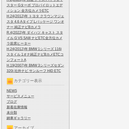
スター Gターボ プロパイロットエデ
ィション 全方位カメラETC
H.24(2012)年 トヨタ クラウンマジェ
スタ 4.6 Aタイプ Lパッケージ ワンオ
ナー 純正ナビBカメラ
R.4(2022)年 ダイハツ キャスト スタ
イル G VS SAIII ナビETC全方位カメ
ラ前席ヒーター
H.24(2012)年 BMW 1シリーズ 116i
スタイル 1オナ純正ナビBカメETCコ
ンフォートA
H.19(2007)年 BMW 3シリーズセダン
320i 社外ナビ サンルーフ HID ETC
カテゴリー表示
NEWS
サービスメニュー
ブログ
新着在庫情報
未分類
納車ギャラリー
アーカイブ