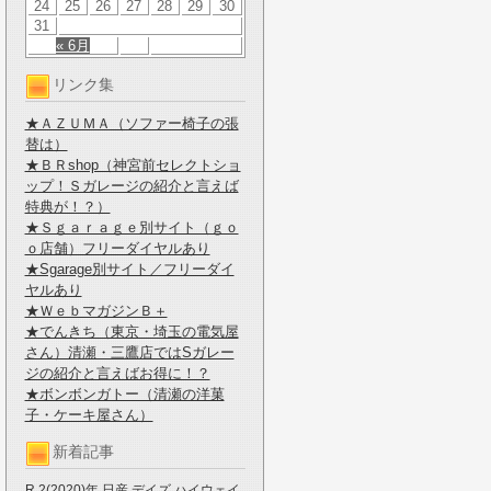
24
25
26
27
28
29
30
31
« 6月
リンク集
★ＡＺＵＭＡ（ソファー椅子の張
替は）
★ＢＲshop（神宮前セレクトショ
ップ！Ｓガレージの紹介と言えば
特典が！？）
★Ｓｇａｒａｇｅ別サイト（ｇｏ
ｏ店舗）フリーダイヤルあり
★Sgarage別サイト／フリーダイ
ヤルあり
★ＷｅｂマガジンＢ＋
★でんきち（東京・埼玉の電気屋
さん）清瀬・三鷹店ではSガレー
ジの紹介と言えばお得に！？
★ボンボンガトー（清瀬の洋菓
子・ケーキ屋さん）
新着記事
R.2(2020)年 日産 デイズ ハイウェイ