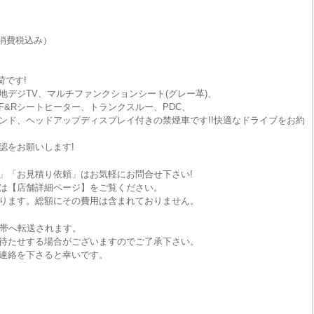
消費税込み）
荷です!
地デジTV、マルチファンクションシート(グレー革)、
&Rシートヒーター、トランクスルー、PDC、
ンド、ヘッドアップディスプレイ付きの禁煙車です!!快適なドライブをお約
認をお願いします!
」「お見積り依頼」はお気軽にお問合せ下さい!
は【店舗詳細ページ】をご覧ください。
ります。総額にその費用は含まれておりません。
携帯へ転送されます。
待たせする場合がございますのでご了承下さい。
連絡を下さると幸いです。