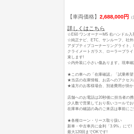
【車両価格】
2,688,000円
（
詳しくはこちら
☆E60 ワンオーナーM5 右ハンドル入
☆純正ナビ、ETC、サンルーフ、社外
アダプティブコーナーリングライト、F
クライメートガラス、ローラーブライ
束します!
☆内外装に小さい傷あります。現車確
★この車への「在庫確認」「試乗希望
★当店の在庫情報、お店へのアクセス
★遠方のお客様場合、別途費用が掛か
店舗へのお電話は20秒後に担当者の
少人数で営業しており長いコールでお
在庫車の確認の為のご来店は事前にご
★各種ローン・リース取り扱い
新車・中古車共に金利「3.9%」にて!
最大120回までOKです!