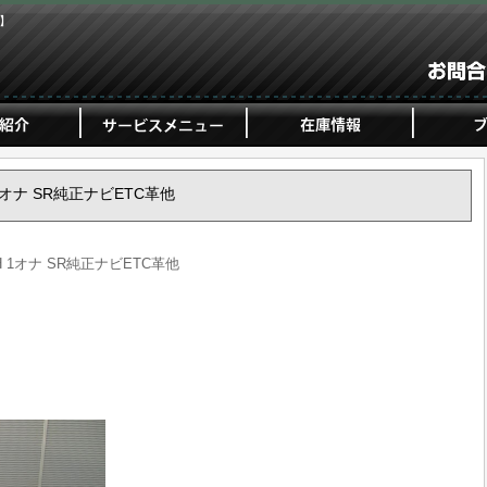
ジ】
H 1オナ SR純正ナビETC革他
右H 1オナ SR純正ナビETC革他