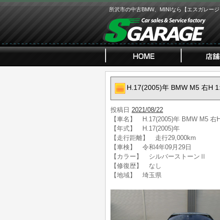
所沢市の中古BMW、MINIなら【エスガレー
H.17(2005)年 BMW M5 右
投稿日
2021/08/22
【車名】 H.17(2005)年 BMW M5 
【年式】 H.17(2005)年
【走行距離】 走行29,000km
【車検】 令和4年09月29日
【カラー】 シルバーストーンⅡ
【修復歴】 なし
【地域】 埼玉県