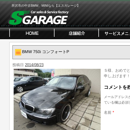
所沢市の中古BMW、MINIなら【エスガレージ】
BMW 750i コンフォートP
投稿日
2014/08/23
Ｓ様、おめで
申し上げます
コメントを
メールアドレス
ている欄は必須
名前
*