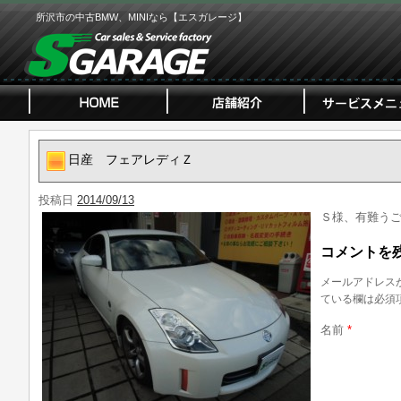
所沢市の中古BMW、MINIなら【エスガレージ】
日産 フェアレディＺ
投稿日
2014/09/13
Ｓ様、有難う
コメントを
メールアドレス
ている欄は必須
名前
*