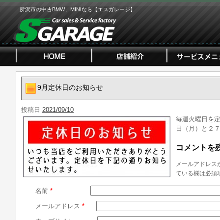
所沢市の中古BMW、MINIなら【エスガレージ】
9月定休日のお知らせ
投稿日
2021/09/10
毎週火曜日を
日（月）と２
コメントを
メールアドレス
ている欄は必須
名前
*
メールアドレス
*