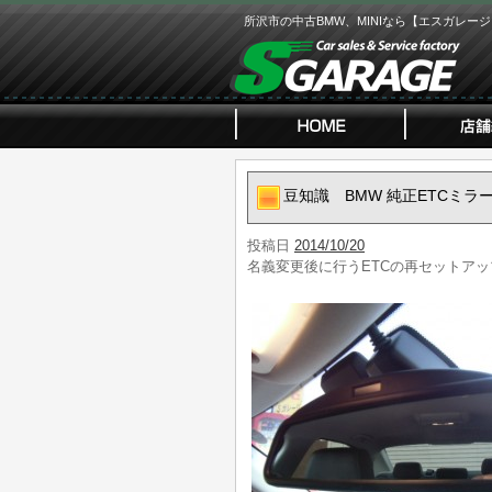
所沢市の中古BMW、MINIなら【エスガレー
豆知識 BMW 純正ETCミラ
投稿日
2014/10/20
名義変更後に行うETCの再セットア