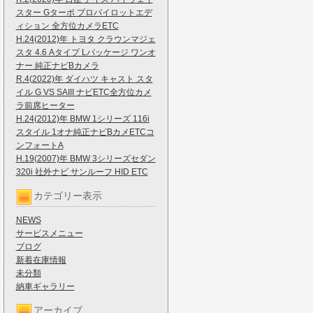
スター Gターボ プロパイロットエデ
ィション 全方位カメラETC
H.24(2012)年 トヨタ クラウンマジェ
スタ 4.6 Aタイプ Lパッケージ ワンオ
ナー 純正ナビBカメラ
R.4(2022)年 ダイハツ キャスト スタ
イル G VS SAIII ナビETC全方位カメ
ラ前席ヒーター
H.24(2012)年 BMW 1シリーズ 116i
スタイル 1オナ純正ナビBカメETCコ
ンフォートA
H.19(2007)年 BMW 3シリーズセダン
320i 社外ナビ サンルーフ HID ETC
カテゴリー表示
NEWS
サービスメニュー
ブログ
新着在庫情報
未分類
納車ギャラリー
アーカイブ