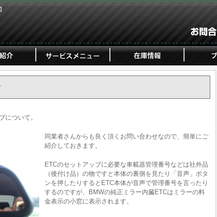
ジ】
ー
ップについて。
同業者さんからも良く頂くお問い合わせなので、簡単にご
紹介しておきます。
ETCのセットアップに必要な車載器管理番号などは社外品
（後付け品）の物ですと本体の裏側を見たり「音声」ボタ
ンを押したりするとETC本体が音声で管理番号を言ったり
するのですが、BMWの純正ミラー内臓ETCはミラーの料
金表示の小窓に表示されます。