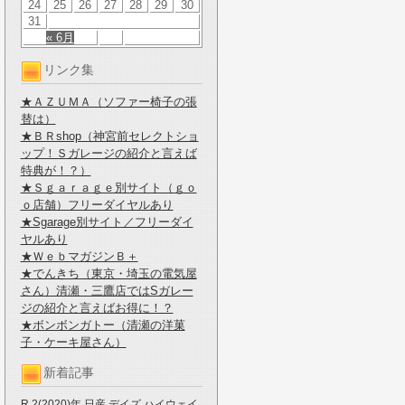
24
25
26
27
28
29
30
31
« 6月
リンク集
★ＡＺＵＭＡ（ソファー椅子の張
替は）
★ＢＲshop（神宮前セレクトショ
ップ！Ｓガレージの紹介と言えば
特典が！？）
★Ｓｇａｒａｇｅ別サイト（ｇｏ
ｏ店舗）フリーダイヤルあり
★Sgarage別サイト／フリーダイ
ヤルあり
★ＷｅｂマガジンＢ＋
★でんきち（東京・埼玉の電気屋
さん）清瀬・三鷹店ではSガレー
ジの紹介と言えばお得に！？
★ボンボンガトー（清瀬の洋菓
子・ケーキ屋さん）
新着記事
R.2(2020)年 日産 デイズ ハイウェイ