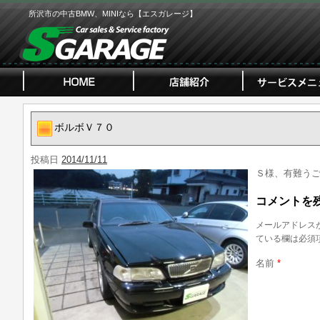
所沢市の中古BMW、MINIなら【エスガレージ】
ボルボＶ７０
投稿日
2014/11/11
Ｓ様、有難う
コメントを
メールアドレス
ている欄は必須
名前
*