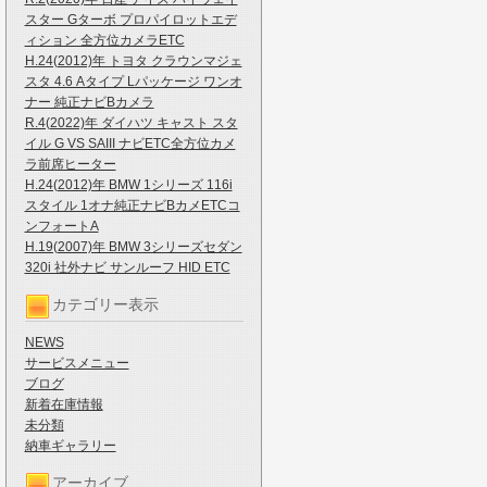
スター Gターボ プロパイロットエデ
ィション 全方位カメラETC
H.24(2012)年 トヨタ クラウンマジェ
スタ 4.6 Aタイプ Lパッケージ ワンオ
ナー 純正ナビBカメラ
R.4(2022)年 ダイハツ キャスト スタ
イル G VS SAIII ナビETC全方位カメ
ラ前席ヒーター
H.24(2012)年 BMW 1シリーズ 116i
スタイル 1オナ純正ナビBカメETCコ
ンフォートA
H.19(2007)年 BMW 3シリーズセダン
320i 社外ナビ サンルーフ HID ETC
カテゴリー表示
NEWS
サービスメニュー
ブログ
新着在庫情報
未分類
納車ギャラリー
アーカイブ