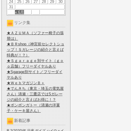
24
25
26
27
28
29
30
31
« 6月
リンク集
★ＡＺＵＭＡ（ソファー椅子の張
替は）
★ＢＲshop（神宮前セレクトショ
ップ！Ｓガレージの紹介と言えば
特典が！？）
★Ｓｇａｒａｇｅ別サイト（ｇｏ
ｏ店舗）フリーダイヤルあり
★Sgarage別サイト／フリーダイ
ヤルあり
★ＷｅｂマガジンＢ＋
★でんきち（東京・埼玉の電気屋
さん）清瀬・三鷹店ではSガレー
ジの紹介と言えばお得に！？
★ボンボンガトー（清瀬の洋菓
子・ケーキ屋さん）
新着記事
R.2(2020)年 日産 デイズ ハイウェイ