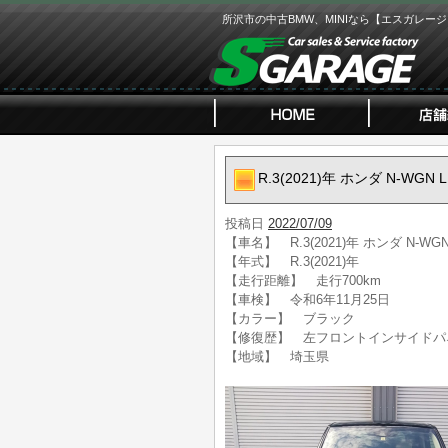
所沢市の中古BMW、MINIなら【エスガレー
R.3(2021)年 ホンダ N-W
投稿日
2022/07/09
【車名】 R.3(2021)年 ホンダ N-
【年式】 R.3(2021)年
【走行距離】 走行700km
【車検】 令和6年11月25日
【カラー】 ブラック
【修復歴】 左フロントインサイドパ
【地域】 埼玉県