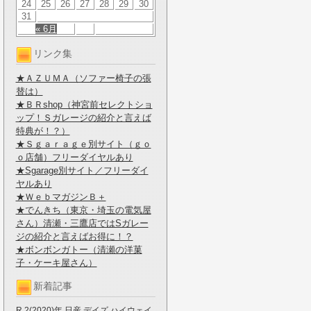
24
25
26
27
28
29
30
31
« 6月
リンク集
★ＡＺＵＭＡ（ソファー椅子の張
替は）
★ＢＲshop（神宮前セレクトショ
ップ！Ｓガレージの紹介と言えば
特典が！？）
★Ｓｇａｒａｇｅ別サイト（ｇｏ
ｏ店舗）フリーダイヤルあり
★Sgarage別サイト／フリーダイ
ヤルあり
★ＷｅｂマガジンＢ＋
★でんきち（東京・埼玉の電気屋
さん）清瀬・三鷹店ではSガレー
ジの紹介と言えばお得に！？
★ボンボンガトー（清瀬の洋菓
子・ケーキ屋さん）
新着記事
R.2(2020)年 日産 デイズ ハイウェイ