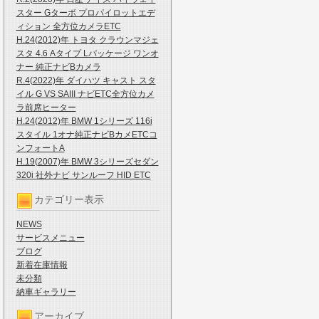
スター Gターボ プロパイロットエデ
ィション 全方位カメラETC
H.24(2012)年 トヨタ クラウンマジェ
スタ 4.6 Aタイプ Lパッケージ ワンオ
ナー 純正ナビBカメラ
R.4(2022)年 ダイハツ キャスト スタ
イル G VS SAIII ナビETC全方位カメ
ラ前席ヒーター
H.24(2012)年 BMW 1シリーズ 116i
スタイル 1オナ純正ナビBカメETCコ
ンフォートA
H.19(2007)年 BMW 3シリーズセダン
320i 社外ナビ サンルーフ HID ETC
カテゴリー表示
NEWS
サービスメニュー
ブログ
新着在庫情報
未分類
納車ギャラリー
アーカイブ