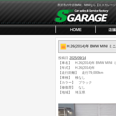
所沢市の中古BMW、MINIなら【エスガレー
H.26(2014)年 BMW MI
投稿日
2025/09/14
【車名】 H.26(2014)年 BMW M
【年式】 H.26(2014)年
【走行距離】 走行79,000km
【車検】 検なし
【カラー】 ブラック
【修復歴】 なし
【地域】 埼玉県