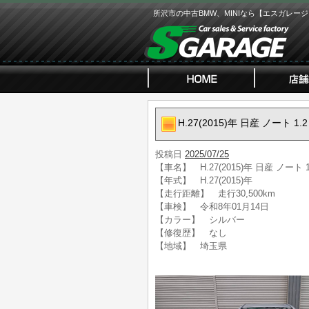
所沢市の中古BMW、MINIなら【エスガレー
H.27(2015)年 日産 ノート 
投稿日
2025/07/25
【車名】 H.27(2015)年 日産 ノート
【年式】 H.27(2015)年
【走行距離】 走行30,500km
【車検】 令和8年01月14日
【カラー】 シルバー
【修復歴】 なし
【地域】 埼玉県