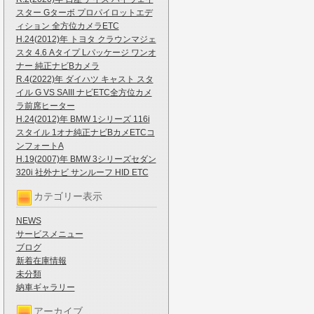
スター Gターボ プロパイロットエデ
ィション 全方位カメラETC
H.24(2012)年 トヨタ クラウンマジェ
スタ 4.6 Aタイプ Lパッケージ ワンオ
ナー 純正ナビBカメラ
R.4(2022)年 ダイハツ キャスト スタ
イル G VS SAIII ナビETC全方位カメ
ラ前席ヒーター
H.24(2012)年 BMW 1シリーズ 116i
スタイル 1オナ純正ナビBカメETCコ
ンフォートA
H.19(2007)年 BMW 3シリーズセダン
320i 社外ナビ サンルーフ HID ETC
カテゴリー表示
NEWS
サービスメニュー
ブログ
新着在庫情報
未分類
納車ギャラリー
アーカイブ