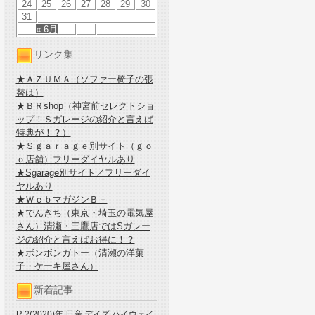
24
25
26
27
28
29
30
31
« 6月
リンク集
★ＡＺＵＭＡ（ソファー椅子の張
替は）
★ＢＲshop（神宮前セレクトショ
ップ！Ｓガレージの紹介と言えば
特典が！？）
★Ｓｇａｒａｇｅ別サイト（ｇｏ
ｏ店舗）フリーダイヤルあり
★Sgarage別サイト／フリーダイ
ヤルあり
★ＷｅｂマガジンＢ＋
★でんきち（東京・埼玉の電気屋
さん）清瀬・三鷹店ではSガレー
ジの紹介と言えばお得に！？
★ボンボンガトー（清瀬の洋菓
子・ケーキ屋さん）
新着記事
R.2(2020)年 日産 デイズ ハイウェイ