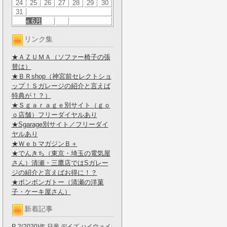
24
25
26
27
28
29
30
31
« 6月
リンク集
★ＡＺＵＭＡ（ソファー椅子の張
替は）
★ＢＲshop（神宮前セレクトショ
ップ！Ｓガレージの紹介と言えば
特典が！？）
★Ｓｇａｒａｇｅ別サイト（ｇｏ
ｏ店舗）フリーダイヤルあり
★Sgarage別サイト／フリーダイ
ヤルあり
★ＷｅｂマガジンＢ＋
★でんきち（東京・埼玉の電気屋
さん）清瀬・三鷹店ではSガレー
ジの紹介と言えばお得に！？
★ボンボンガトー（清瀬の洋菓
子・ケーキ屋さん）
新着記事
R.2(2020)年 日産 デイズ ハイウェイ