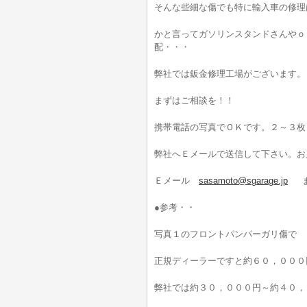
そんな些細な傷でも特に輸入車の修理
かと言ってガソリンスタンドさんやｏ
配・・・
弊社では鈑金修理工場がございます。
まずはご相談を！！
携帯電話の写真でＯＫです。２～３枚
弊社へＥメールで送信して下さい。お
Ｅメール
sasamoto@sgarage.jp
ま
●参考・・
写真１のフロントパンパーガリ傷で
正規ディーラーですと約６０，０００
弊社では約３０，０００円～約４０，