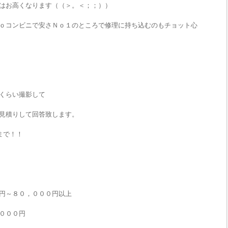
はお高くなります（（＞。＜；；））
ｏコンビニで安さＮｏ１のところで修理に持ち込むのもチョット心
くらい撮影して
見積りして回答致します。
で！！
円～８０，０００円以上
０００円