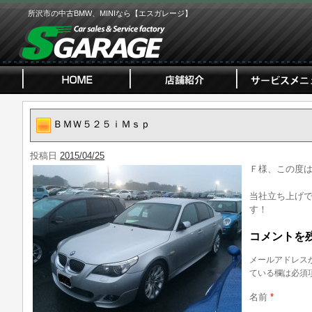
所沢市の中古BMW、MINIなら【エスガレージ】
ＢＭＷ５２５ｉＭｓｐ
投稿日
2015/04/25
Ｆ様、この度
当社立ち上げ
す！
コメントを
メールアドレス
ている欄は必須
名前
*