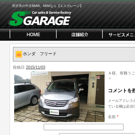
所沢市の中古BMW、MINIなら【エスガレージ】
ホンダ フリード
投稿日
2015/11/03
Ａ様、有難う
＾
コメントを
メールアドレス
ている欄は必須
名前
*