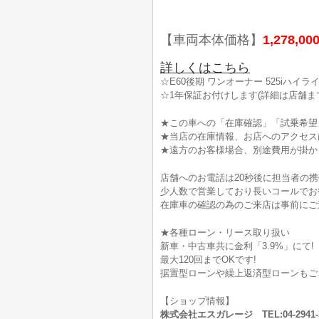
【車両本体価格】
1,278,00
詳しくはこちら
☆E60後期 ワンオーナー 525iハイ
☆1年保証お付けします(詳細は店舗ま
★この車への「在庫確認」「試乗希望
★当店の在庫情報、お店へのアクセス
★遠方のお客様場合、別途費用が掛か
店舗へのお電話は20秒後に担当者の
少人数で営業しており長いコールでお
在庫車の確認の為のご来店は事前にご
★各種ローン・リース取り扱い
新車・中古車共に金利「3.9%」にて!
最大120回までOKです!
据置型ローンや繰上返済型ローンもご
【ショップ情報】
株式会社エスガレージ TEL:04-294