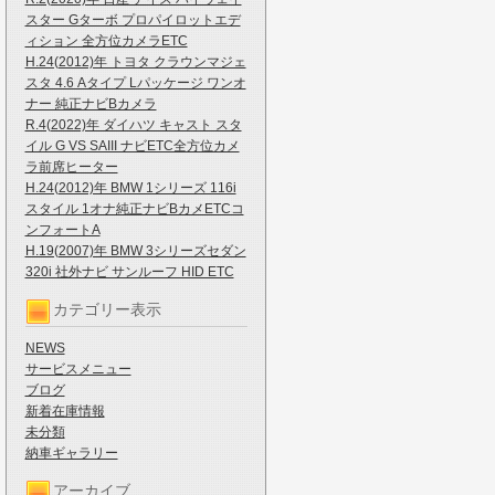
スター Gターボ プロパイロットエデ
ィション 全方位カメラETC
H.24(2012)年 トヨタ クラウンマジェ
スタ 4.6 Aタイプ Lパッケージ ワンオ
ナー 純正ナビBカメラ
R.4(2022)年 ダイハツ キャスト スタ
イル G VS SAIII ナビETC全方位カメ
ラ前席ヒーター
H.24(2012)年 BMW 1シリーズ 116i
スタイル 1オナ純正ナビBカメETCコ
ンフォートA
H.19(2007)年 BMW 3シリーズセダン
320i 社外ナビ サンルーフ HID ETC
カテゴリー表示
NEWS
サービスメニュー
ブログ
新着在庫情報
未分類
納車ギャラリー
アーカイブ