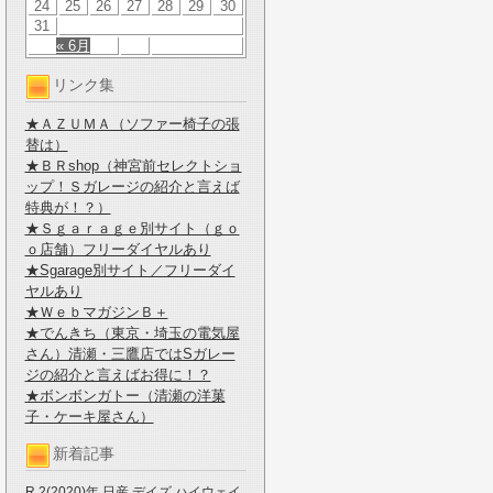
24
25
26
27
28
29
30
31
« 6月
リンク集
★ＡＺＵＭＡ（ソファー椅子の張
替は）
★ＢＲshop（神宮前セレクトショ
ップ！Ｓガレージの紹介と言えば
特典が！？）
★Ｓｇａｒａｇｅ別サイト（ｇｏ
ｏ店舗）フリーダイヤルあり
★Sgarage別サイト／フリーダイ
ヤルあり
★ＷｅｂマガジンＢ＋
★でんきち（東京・埼玉の電気屋
さん）清瀬・三鷹店ではSガレー
ジの紹介と言えばお得に！？
★ボンボンガトー（清瀬の洋菓
子・ケーキ屋さん）
新着記事
R.2(2020)年 日産 デイズ ハイウェイ