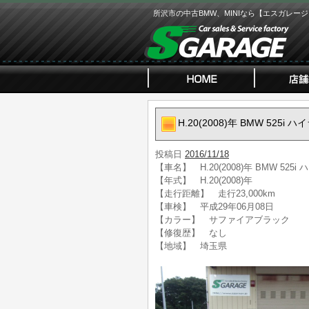
所沢市の中古BMW、MINIなら【エスガレー
H.20(2008)年 BMW 52
投稿日
2016/11/18
【車名】 H.20(2008)年 BMW 5
【年式】 H.20(2008)年
【走行距離】 走行23,000km
【車検】 平成29年06月08日
【カラー】 サファイアブラック
【修復歴】 なし
【地域】 埼玉県